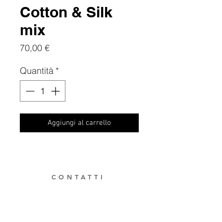
Cotton & Silk
mix
Prezzo
70,00 €
Quantità
*
Aggiungi al carrello
CONTATTI
Mobile:
+39 3386739427
E-mail:
buntingteresa@gmail.com
Partita IVA.
04416810275